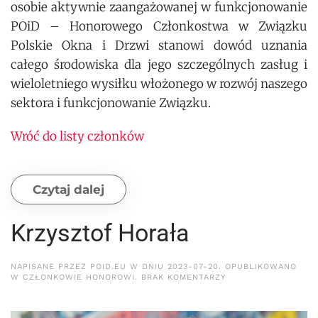
osobie aktywnie zaangażowanej w funkcjonowanie
POiD – Honorowego Członkostwa w Związku
Polskie Okna i Drzwi stanowi dowód uznania
całego środowiska dla jego szczególnych zasług i
wieloletniego wysiłku włożonego w rozwój naszego
sektora i funkcjonowanie Związku.
Wróć do listy członków
Czytaj dalej
Krzysztof Horała
NAPISANE PRZEZ
POID.EU
W DNIU
2023-07-20
. OPUBLIKOWANO
DO
W
CZŁONKOWIE HONOROWI
.
BRAK KOMENTARZY
KRZYSZTOF
HORAŁA