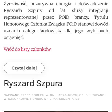
Życzliwość, pozytywna energia i doświadczenie
Ryszarda Szpury od lat służą integracji
reprezentowanej przez POiD branży. Tytułu
Honorowego Członka Związku POiD stanowi dowód
uznania całego środowiska dla jego wybitnych
osiągnięć.
Wróć do listy członków
Czytaj dalej
Ryszard Szpura
NAPISANE PRZEZ
POID.EU
W DNIU
2023-07-20
. OPUBLIKOWANO
DO
W
CZŁONKOWIE HONOROWI
.
BRAK KOMENTARZY
RYSZARD
SZPURA