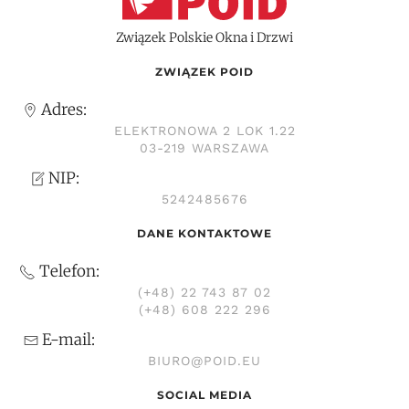
Związek Polskie Okna i Drzwi
ZWIĄZEK POID
Adres:
ELEKTRONOWA 2 LOK 1.22
03-219 WARSZAWA
NIP:
5242485676
DANE KONTAKTOWE
Telefon:
(+48) 22 743 87 02
(+48) 608 222 296
E-mail:
BIURO@POID.EU
SOCIAL MEDIA