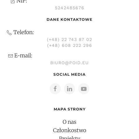
NIP:
5242485676
DANE KONTAKTOWE
Telefon:
(+48) 22 743 87 02
(+48) 608 222 296
E-mail:
BIURO@POID.EU
SOCIAL MEDIA
MAPA STRONY
O nas
Członkostwo
Projekty