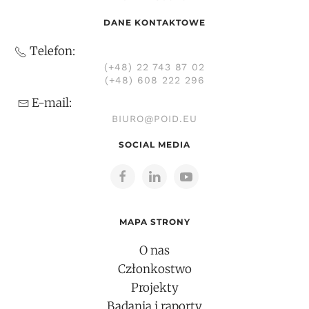
DANE KONTAKTOWE
Telefon:
(+48) 22 743 87 02
(+48) 608 222 296
E-mail:
BIURO@POID.EU
SOCIAL MEDIA
MAPA STRONY
O nas
Członkostwo
Projekty
Badania i raporty