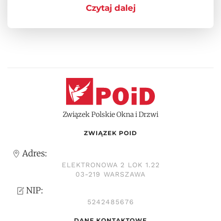
Czytaj dalej
Związek Polskie Okna i Drzwi
ZWIĄZEK POID
Adres:
ELEKTRONOWA 2 LOK 1.22
03-219 WARSZAWA
NIP:
5242485676
DANE KONTAKTOWE