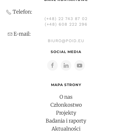
Telefon:
(+48) 22 743 87 02
(+48) 608 222 296
E-mail:
BIURO@POID.EU
SOCIAL MEDIA
MAPA STRONY
O nas
Członkostwo
Projekty
Badania i raporty
Aktualności