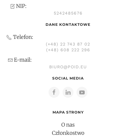
NIP:
5242485676
DANE KONTAKTOWE
Telefon:
(+48) 22 743 87 02
(+48) 608 222 296
E-mail:
BIURO@POID.EU
SOCIAL MEDIA
MAPA STRONY
O nas
Członkostwo