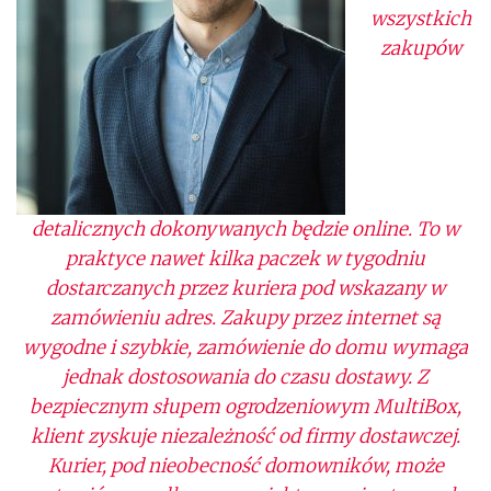
wszystkich
zakupów
detalicznych dokonywanych będzie online. To w
praktyce nawet kilka paczek w tygodniu
dostarczanych przez kuriera pod wskazany w
zamówieniu adres. Zakupy przez
internet
są
wygodne i szybkie, zamówienie do domu wymaga
jednak dostosowania do czasu dostawy. Z
bezpiecznym słupem ogrodzeniowym
MultiBox
,
klient zyskuje niezależność od firmy dostawczej.
Kurier, pod nieobecność domowników, może