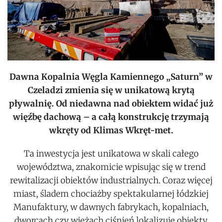
Dawna Kopalnia Węgla Kamiennego „Saturn” w
Czeladzi zmienia się w unikatową krytą
pływalnię. Od niedawna nad obiektem widać już
więźbę dachową – a całą konstrukcję trzymają
wkręty od Klimas Wkręt-met.
Ta inwestycja jest unikatowa w skali całego
województwa, znakomicie wpisując się w trend
rewitalizacji obiektów industrialnych. Coraz więcej
miast, śladem chociażby spektakularnej łódzkiej
Manufaktury, w dawnych fabrykach, kopalniach,
dworcach czy wieżach ciśnień lokalizuje obiekty