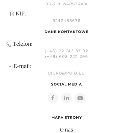
03-219 WARSZAWA
NIP:
5242485676
DANE KONTAKTOWE
Telefon:
(+48) 22 743 87 02
(+48) 608 222 296
E-mail:
BIURO@POID.EU
SOCIAL MEDIA
MAPA STRONY
O nas