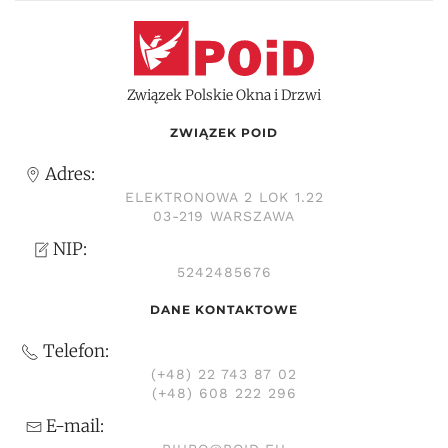
Związek Polskie Okna i Drzwi
ZWIĄZEK POID
Adres:
ELEKTRONOWA 2 LOK 1.22
03-219 WARSZAWA
NIP:
5242485676
DANE KONTAKTOWE
Telefon:
(+48) 22 743 87 02
(+48) 608 222 296
E-mail: