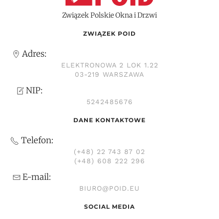
Związek Polskie Okna i Drzwi
ZWIĄZEK POID
Adres:
ELEKTRONOWA 2 LOK 1.22
03-219 WARSZAWA
NIP:
5242485676
DANE KONTAKTOWE
Telefon:
(+48) 22 743 87 02
(+48) 608 222 296
E-mail:
BIURO@POID.EU
SOCIAL MEDIA