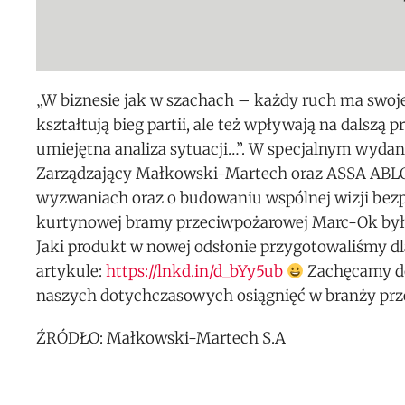
„W biznesie jak w szachach – każdy ruch ma swoje
kształtują bieg partii, ale też wpływają na dalszą p
umiejętna analiza sytuacji…”. W specjalnym wyda
Zarządzający Małkowski-Martech oraz ASSA ABLO
wyzwaniach oraz o budowaniu wspólnej wizji bezp
kurtynowej bramy przeciwpożarowej Marc-Ok by
Jaki produkt w nowej odsłonie przygotowaliśmy d
artykule:
https://lnkd.in/d_bYy5ub
Zachęcamy do
naszych dotychczasowych osiągnięć w branży prz
ŹRÓDŁO:
Małkowski-Martech
S.A