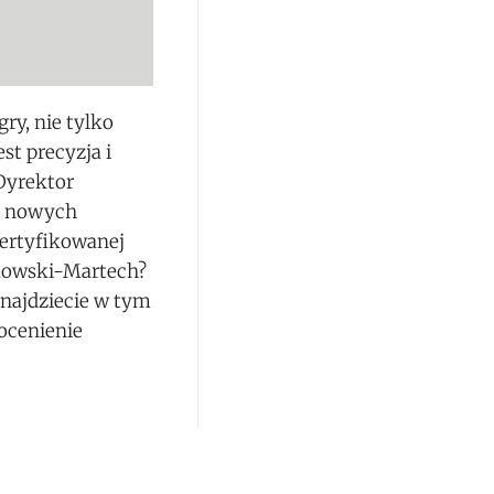
ry, nie tylko
st precyzja i
Dyrektor
o nowych
certyfikowanej
kowski-Martech?
znajdziecie w tym
ocenienie