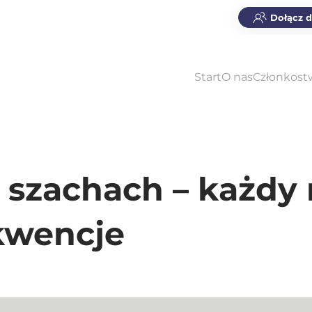
Dołącz 
Start
O nas
Członkost
 szachach – każdy
kwencje