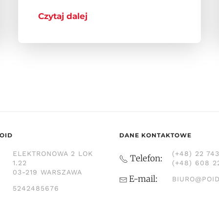
Czytaj dalej
OID
DANE KONTAKTOWE
ELEKTRONOWA 2 LOK
(+48) 22 74
Telefon:
1.22
(+48) 608 2
03-219 WARSZAWA
E-mail:
BIURO@POID
5242485676