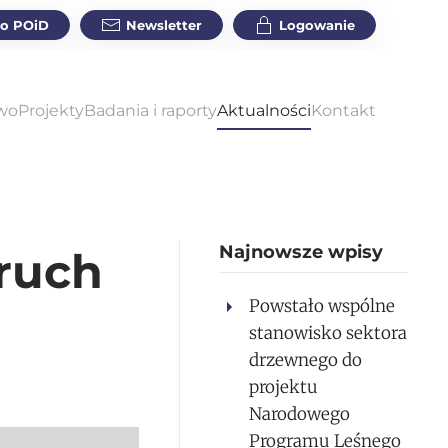
do POiD
Newsletter
Logowanie
wo
Projekty
Badania i raporty
Aktualności
Kontakt
Najnowsze wpisy
 ruch
Powstało wspólne
stanowisko sektora
drzewnego do
projektu
Narodowego
Programu Leśnego