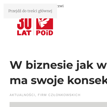
Związek Polskie Okna i Drzwi
Przejdź do treści głównej
W biznesie jak w
ma swoje konse
AKTUALNOŚCI
,
FIRM CZŁONKOWSKICH