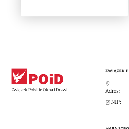
ZWIĄZEK P
Związek Polskie Okna i Drzwi
Adres:
NIP:
MAPA STR