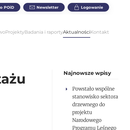
do POiD
Newsletter
Logowanie
wo
Projekty
Badania i raporty
Aktualności
Kontakt
Najnowsze wpisy
tażu
Powstało wspólne
stanowisko sektora
drzewnego do
projektu
Narodowego
Programu Leśnego