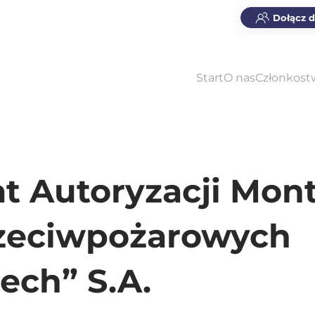
Dołącz 
Start
O nas
Członkost
at Autoryzacji Mon
rzeciwpożarowych
ech” S.A.