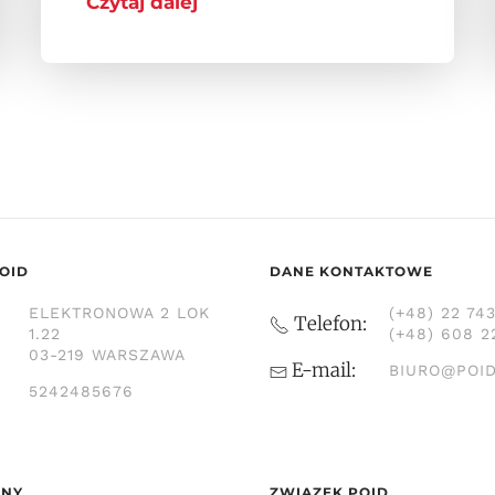
Czytaj dalej
OID
DANE KONTAKTOWE
ELEKTRONOWA 2 LOK
(+48) 22 74
Telefon:
1.22
(+48) 608 2
03-219 WARSZAWA
E-mail:
BIURO@POID
5242485676
ONY
ZWIĄZEK POID