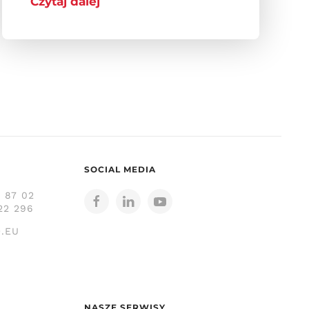
Czytaj dalej
SOCIAL MEDIA
3 87 02
22 296
.EU
NASZE SERWISY