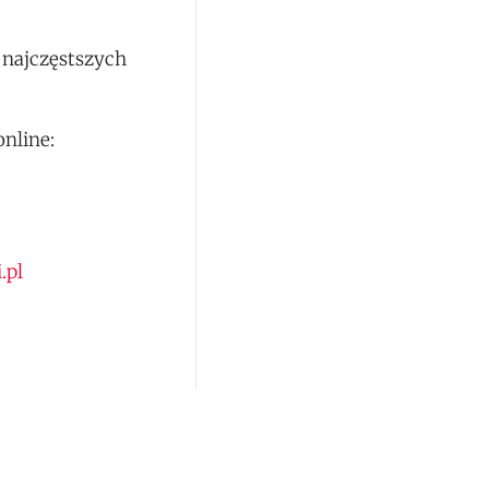
 najczęstszych
nline:
.pl