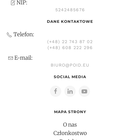
NIP:
5242485676
DANE KONTAKTOWE
Telefon:
(+48) 22 743 87 02
(+48) 608 222 296
E-mail:
BIURO@POID.EU
SOCIAL MEDIA
MAPA STRONY
O nas
Członkostwo