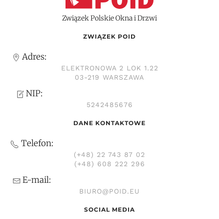
Związek Polskie Okna i Drzwi
ZWIĄZEK POID
Adres:
ELEKTRONOWA 2 LOK 1.22
03-219 WARSZAWA
NIP:
5242485676
DANE KONTAKTOWE
Telefon:
(+48) 22 743 87 02
(+48) 608 222 296
E-mail:
BIURO@POID.EU
SOCIAL MEDIA