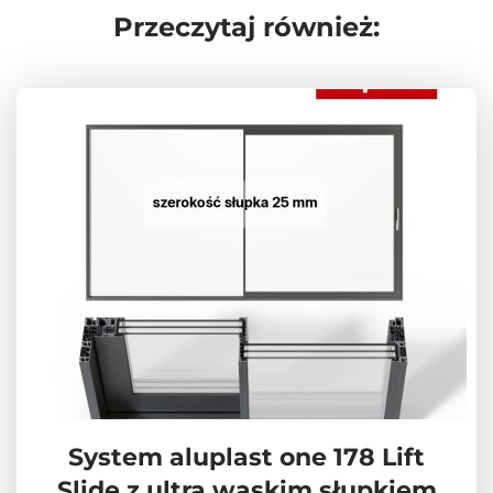
Przeczytaj również:
System aluplast one 178 Lift
Slide z ultra wąskim słupkiem