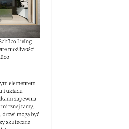
Schüco LivIng
ate możliwości
hüco
dnym elementem
u i układu
elkami zapewnia
rmicznej ramy,
, drzwi mogą być
zy skuteczne