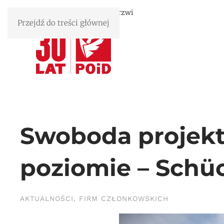
Związek Polskie Okna i Drzwi
Przejdź do treści głównej
Swoboda projek
poziomie – Schü
AKTUALNOŚCI
,
FIRM CZŁONKOWSKICH