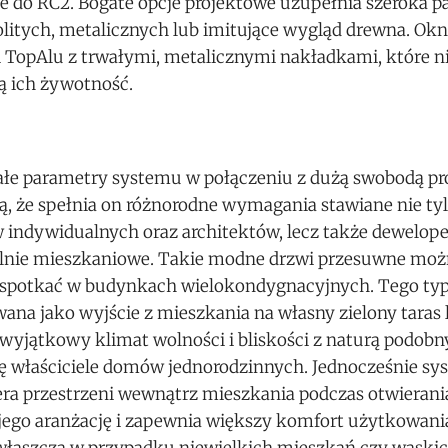
e do RC2. Bogate opcje projektowe uzupełnia szeroka pa
litych, metalicznych lub imitujące wygląd drewna. Okn
 TopAlu z trwałymi, metalicznymi nakładkami, które ni
ą ich żywotność.
łe parametry systemu w połączeniu z dużą swobodą pr
ą, że spełnia on różnorodne wymagania stawiane nie ty
w indywidualnych oraz architektów, lecz także dewelop
elnie mieszkaniowe. Takie modne drzwi przesuwne mo
j spotkać w budynkach wielokondygnacyjnych. Tego typ
ana jako wyjście z mieszkania na własny zielony taras 
wyjątkowy klimat wolności i bliskości z naturą podobn
się właściciele domów jednorodzinnych. Jednocześnie s
era przestrzeni wewnątrz mieszkania podczas otwierani
 jego aranżację i zapewnia większy komfort użytkowani