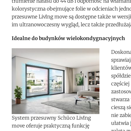
tłumienie hałasu do 44 dB i odporność na włamani
kolorystyczna obejmujące folie w odcieniach jedno
przesuwne LivIng move są dostępne także w wersji
im ultranowoczesny wygląd, lecz także przedłużaj
Idealne do budynków wielokondygnacyjnych
Doskona
sprawiaj
klientó
spółdzi
częście
zastosow
stwarza 
cieszą 
nie zabi
System przesuwny Schüco LivIng
ułatwia
move oferuje praktyczną funkcję