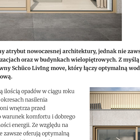
y atrybut nowoczesnej architektury, jednak nie zaw
izacjach oraz w budynkach wielopiętrowych. Z myślą 
wny Schüco LivIng move, który łączy optymalną wod
tową.
ą ilością opadów w ciągu roku
 okresach nasilenia
oni wnętrza przed
ko warunek komfortu i dobrego
ści energii. Ze względu na
ie zawsze oferują optymalną