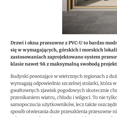
Drzwi i okna przesuwne z PVC-U to bardzo modn
się w wymagających, górskich i morskich lokal
zastosowaniach zaprojektowano system przesu
klasie nawet 9A z maksymalną swobodą projek
Budynki powstające w wietrznych regionach z duż
wymagają odpowiednio szczelnej stolarki, która w
gwałtownych zjawisk pogodowych skutecznie chr
przenikaniem wiatru, chłodu i wilgoci. To nie tyl
samopoczucia użytkowników, lecz także oszczędno
sposób otwierania duże przeszklenia przesuwne n