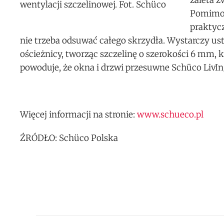
zaleta 
wentylacji szczelinowej. Fot. Schüco
Pomimo w
praktyc
nie trzeba odsuwać całego skrzydła. Wystarczy us
ościeżnicy, tworząc szczelinę o szerokości 6 mm, 
powoduje, że okna i drzwi przesuwne Schüco LivI
Więcej informacji na stronie:
www.schueco.pl
ŹRÓDŁO: Schüco Polska