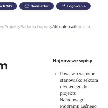
do POiD
Newsletter
Logowanie
wo
Projekty
Badania i raporty
Aktualności
Kontakt
Najnowsze wpisy
ym
Powstało wspólne
stanowisko sektora
drzewnego do
projektu
Narodowego
Programu Leśnego