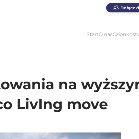
Dołącz 
Start
O nas
Członkost
towania na wyższ
co LivIng move