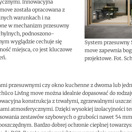
ycznymi. Innowacyjna
move została opracowana z
lnych warunkach i na
żone w mechanizm przesuwny
uchylnych, podnoszono-
nym wyglądzie cechuje się
System przesuwny 
ość miejsca, co jest kluczowe
move zapewnia bog
eń.
projektowe. Fot. Sc
dłami przesuwnymi czy okno kuchenne z dwoma lub je
Schüco LivIng move można idealnie dopasować do rodzaj
owacyjna konstrukcja z trwałymi, zgrzewalnymi uszcz
ami atmosferycznymi. Dzięki wysokiej izolacyjności te
osowania zestawów szybowych o grubości nawet 54 mm
szczędnym. Bardzo dobrej ochronie cieplnej towarzys