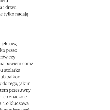
leta
a i drzwi
e tylko nadają
ojektową
lko przez
erów czy
żna bowiem coraz
u stolarka
lub balkon
y do tego, jakim
ystem przesuwny
a, co znacznie
a. To kluczowa