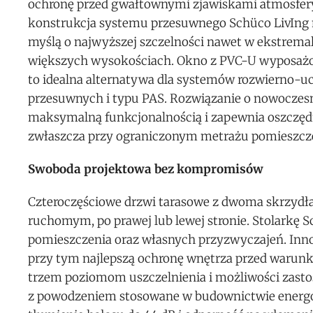
ochronę przed gwałtownymi zjawiskami atmosfer
konstrukcja systemu przesuwnego Schüco LivIng 
myślą o najwyższej szczelności nawet w ekstrema
większych wysokościach. Okno z PVC-U wyposa
to idealna alternatywa dla systemów rozwierno-
przesuwnych i typu PAS. Rozwiązanie o nowoczes
maksymalną funkcjonalnością i zapewnia oszczędn
zwłaszcza przy ograniczonym metrażu pomieszcz
Swoboda projektowa bez kompromisów
Czteroczęściowe drzwi tarasowe z dwoma skrzy
ruchomym, po prawej lub lewej stronie. Stolarkę 
pomieszczenia oraz własnych przyzwyczajeń. Inn
przy tym najlepszą ochronę wnętrza przed warunk
trzem poziomom uszczelnienia i możliwości zast
z powodzeniem stosowane w budownictwie energoo