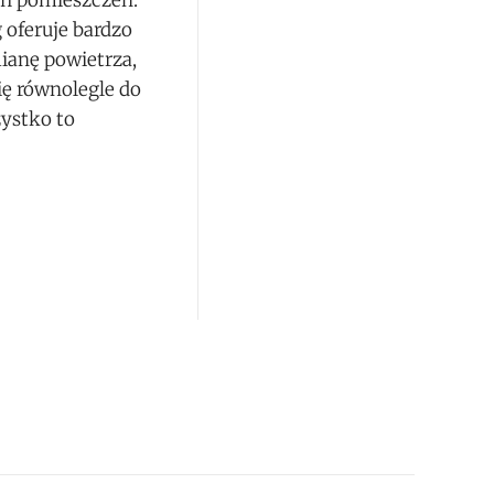
ch pomieszczeń.
 oferuje bardzo
ianę powietrza,
ię równolegle do
zystko to