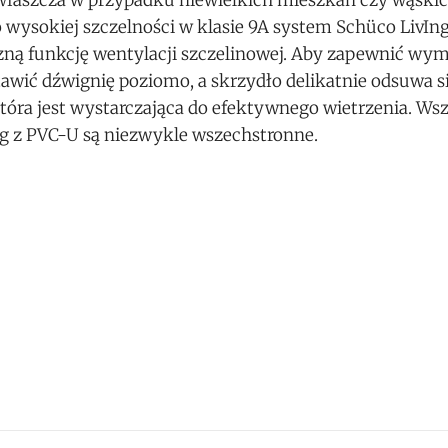
zwłaszcza w przypadku niewielkich mieszkań czy wąski
ysokiej szczelności w klasie 9A system Schüco LivIng
zną funkcję wentylacji szczelinowej. Aby zapewnić wym
tawić dźwignię poziomo, a skrzydło delikatnie odsuwa s
która jest wystarczająca do efektywnego wietrzenia. Ws
ng z PVC-U są niezwykle wszechstronne.