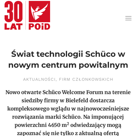
Przejdź do treści głównej
Świat technologii Schüco w
nowym centrum powitalnym
AKTUALNOŚCI
,
FIRM CZŁONKOWSKICH
Nowo otwarte Schüco Welcome Forum na terenie
siedziby firmy w Bielefeld dostarcza
kompleksowego wglądu w najnowocześniejsze
rozwiązania marki Schüco. Na imponującej
2
powierzchni 4650 m
odwiedzający mogą
zapoznać się nie tylko z aktualną ofertą