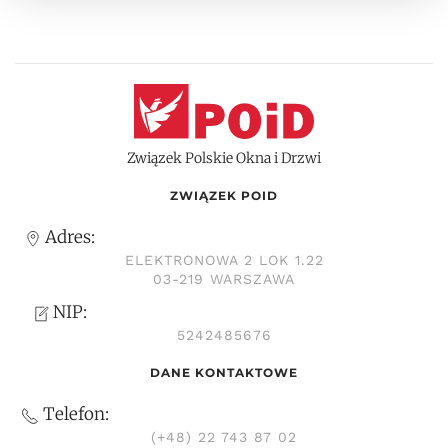
Związek Polskie Okna i Drzwi
ZWIĄZEK POID
Adres:
ELEKTRONOWA 2 LOK 1.22
03-219 WARSZAWA
NIP:
5242485676
DANE KONTAKTOWE
Telefon:
(+48) 22 743 87 02