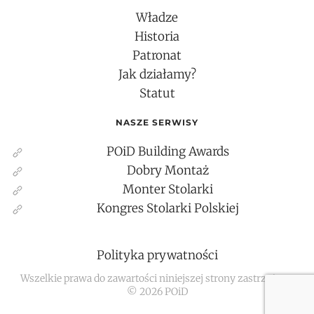
Władze
Historia
Patronat
Jak działamy?
Statut
NASZE SERWISY
POiD Building Awards
Dobry Montaż
Monter Stolarki
Kongres Stolarki Polskiej
Polityka prywatności
Wszelkie prawa do zawartości niniejszej strony zastrzeżone
©
2026
POiD