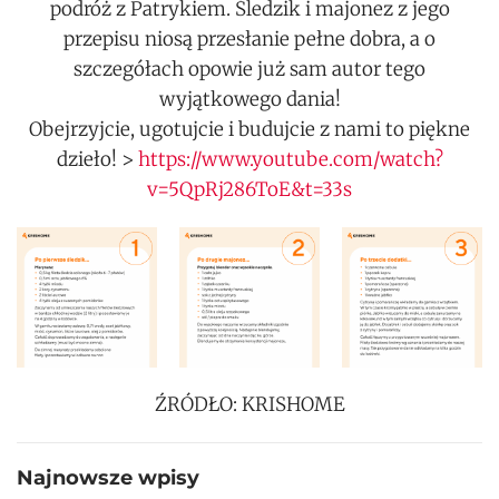
podróż z Patrykiem. Śledzik i majonez z jego
przepisu niosą przesłanie pełne dobra, a o
szczegółach opowie już sam autor tego
wyjątkowego dania!
Obejrzyjcie, ugotujcie i budujcie z nami to piękne
dzieło! >
https://www.youtube.com/watch?
v=5QpRj286ToE&t=33s
ŹRÓDŁO: KRISHOME
Najnowsze wpisy