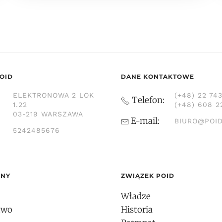
OID
DANE KONTAKTOWE
ELEKTRONOWA 2 LOK
(+48) 22 74
Telefon:
1.22
(+48) 608 2
03-219 WARSZAWA
E-mail:
BIURO@POID
5242485676
ONY
ZWIĄZEK POID
Władze
two
Historia