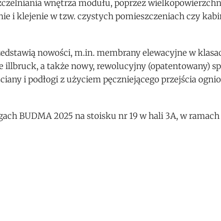
zczelniania wnętrza modułu, poprzez wielkopowierzc
ie i klejenie w tzw. czystych pomieszczeniach czy kab
dstawią nowości, m.in. membrany elewacyjne w klasach
 illbruck, a także nowy, rewolucyjny (opatentowany) 
ciany i podłogi z użyciem pęczniejącego przejścia ogn
gach BUDMA 2025 na stoisku nr 19 w hali 3A, w ramach