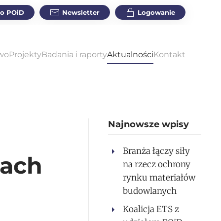
do POiD
Newsletter
Logowanie
wo
Projekty
Badania i raporty
Aktualności
Kontakt
Najnowsze wpisy
Branża łączy siły
gach
na rzecz ochrony
rynku materiałów
budowlanych
Koalicja ETS z