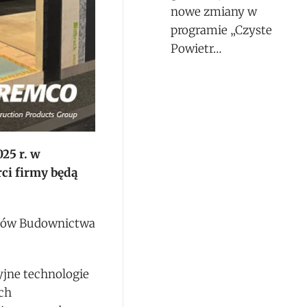
nowe zmiany w
programie „Czyste
Powietr…
25 r. w
ci firmy będą
rgów Budownictwa
yjne technologie
ch