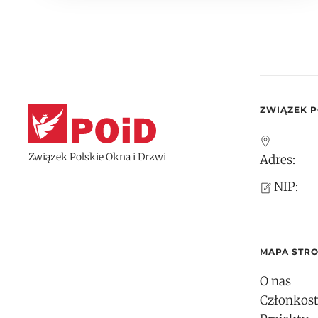
ZWIĄZEK P
Związek Polskie Okna i Drzwi
Adres:
NIP:
MAPA STR
O nas
Członkos