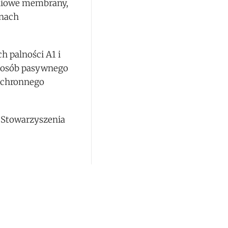
hniowe membrany,
inach
 palności A1 i
sposób pasywnego
iochronnego
 Stowarzyszenia