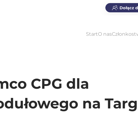
Dołącz 
Start
O nas
Członkost
mco CPG dla
dułowego na Tar