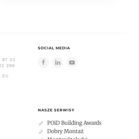
SOCIAL MEDIA
3 87 02
22 296
.EU
NASZE SERWISY
POiD Building Awards
Dobry Montaż