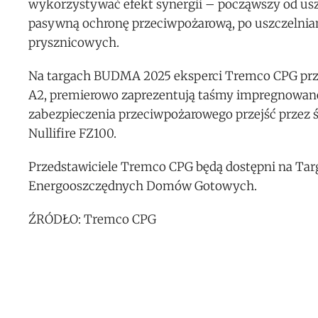
wykorzystywać efekt synergii – począwszy od us
pasywną ochronę przeciwpożarową, po uszczelnian
prysznicowych.
Na targach BUDMA 2025 eksperci Tremco CPG prze
A2, premierowo zaprezentują taśmy impregnowane
zabezpieczenia przeciwpożarowego przejść przez ś
Nullifire FZ100.
Przedstawiciele Tremco CPG będą dostępni na Tar
Energooszczędnych Domów Gotowych.
ŹRÓDŁO: Tremco CPG