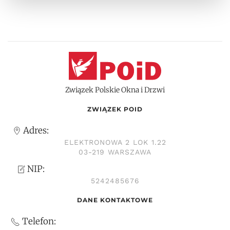
Związek Polskie Okna i Drzwi
ZWIĄZEK POID
Adres:
ELEKTRONOWA 2 LOK 1.22
03-219 WARSZAWA
NIP:
5242485676
DANE KONTAKTOWE
Telefon: