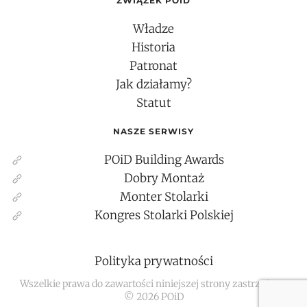
ZWIĄZEK POID
Władze
Historia
Patronat
Jak działamy?
Statut
NASZE SERWISY
POiD Building Awards
Dobry Montaż
Monter Stolarki
Kongres Stolarki Polskiej
Polityka prywatności
Wszelkie prawa do zawartości niniejszej strony zastrzeżone
©
2026
POiD