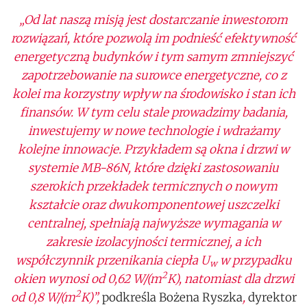
„Od lat naszą misją jest dostarczanie inwestorom
rozwiązań, które pozwolą im podnieść efektywność
energetyczną budynków i tym samym zmniejszyć
zapotrzebowanie na surowce energetyczne, co z
kolei ma korzystny wpływ na środowisko i stan ich
finansów. W tym celu stale prowadzimy badania,
inwestujemy w nowe technologie i wdrażamy
kolejne innowacje. Przykładem są okna i drzwi w
systemie MB-86N, które dzięki zastosowaniu
szerokich przekładek termicznych o nowym
kształcie oraz dwukomponentowej uszczelki
centralnej, spełniają najwyższe wymagania w
zakresie izolacyjności termicznej, a ich
współczynnik przenikania ciepła U
w przypadku
w
2
okien wynosi od 0,62 W/(m
K), natomiast dla drzwi
2
od 0,8 W/(m
K)”,
podkreśla Bożena Ryszka
,
dyrektor