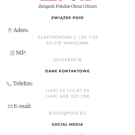
Związek Polskie Okna i Drzwi
ZWIĄZEK POID
Adres:
ELEKTRONOWA 2 LOK 1.22
03-219 WARSZAWA
NIP:
5242485676
DANE KONTAKTOWE
Telefon:
(+48) 22 743 87 02
(+48) 608 222 296
E-mail:
BIURO@POID.EU
SOCIAL MEDIA