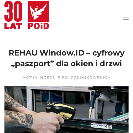
Przejdź do treści głównej
REHAU Window.ID – cyfrowy
„paszport” dla okien i drzwi
AKTUALNOŚCI
,
FIRM CZŁONKOWSKICH