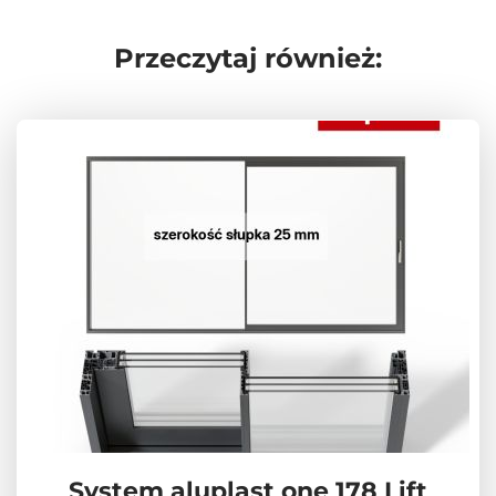
Przeczytaj również:
System aluplast one 178 Lift