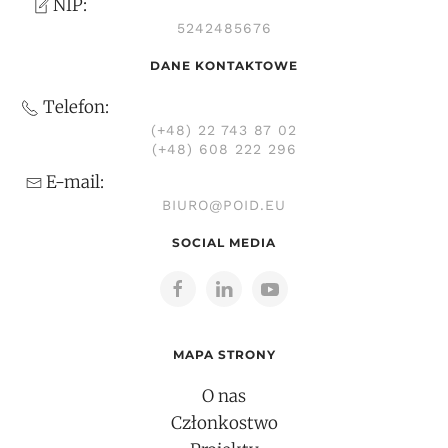
NIP:
5242485676
DANE KONTAKTOWE
Telefon:
(+48) 22 743 87 02
(+48) 608 222 296
E-mail:
BIURO@POID.EU
SOCIAL MEDIA
MAPA STRONY
O nas
Członkostwo