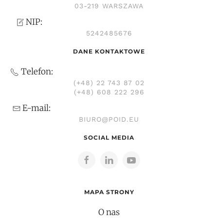
03-219 WARSZAWA
NIP:
5242485676
DANE KONTAKTOWE
Telefon:
(+48) 22 743 87 02
(+48) 608 222 296
E-mail:
BIURO@POID.EU
SOCIAL MEDIA
MAPA STRONY
O nas