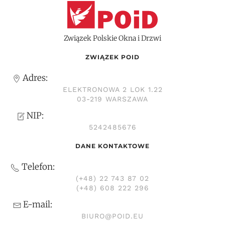
Związek Polskie Okna i Drzwi
ZWIĄZEK POID
Adres:
ELEKTRONOWA 2 LOK 1.22
03-219 WARSZAWA
NIP:
5242485676
DANE KONTAKTOWE
Telefon:
(+48) 22 743 87 02
(+48) 608 222 296
E-mail:
BIURO@POID.EU