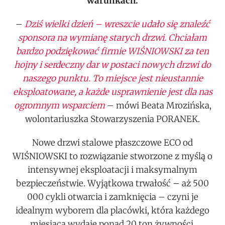
warunkach.
–
Dziś wielki dzień – wreszcie udało się znaleźć
sponsora na wymianę starych drzwi. Chciałam
bardzo podziękować firmie WIŚNIOWSKI za ten
hojny i serdeczny dar w postaci nowych drzwi do
naszego punktu. To miejsce jest nieustannie
eksploatowane, a każde usprawnienie jest dla nas
ogromnym wsparciem
– mówi Beata Mrozińska,
wolontariuszka Stowarzyszenia PORANEK.
Nowe drzwi stalowe płaszczowe ECO od
WIŚNIOWSKI to rozwiązanie stworzone z myślą o
intensywnej eksploatacji i maksymalnym
bezpieczeństwie. Wyjątkowa trwałość – aż 500
000 cykli otwarcia i zamknięcia – czyni je
idealnym wyborem dla placówki, która każdego
miesiąca wydaje ponad 20 ton żywności.