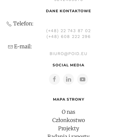
DANE KONTAKTOWE
Telefon:
(+48) 22 743 87 02
(+48) 608 222 296
E-mail:
BIURO@POID.EU
SOCIAL MEDIA
MAPA STRONY
O nas
Członkostwo
Projekty
Badania i raporty