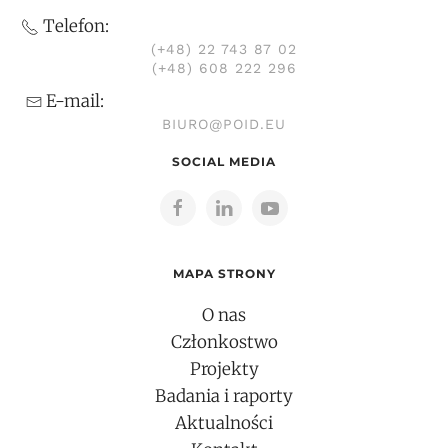
Telefon:
(+48) 22 743 87 02
(+48) 608 222 296
E-mail:
BIURO@POID.EU
SOCIAL MEDIA
MAPA STRONY
O nas
Członkostwo
Projekty
Badania i raporty
Aktualności