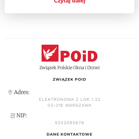
Czytaj dalej
Związek Polskie Okna i Drzwi
ZWIĄZEK POID
Adres:
ELEKTRONOWA 2 LOK 1.22
03-219 WARSZAWA
NIP:
5242485676
DANE KONTAKTOWE