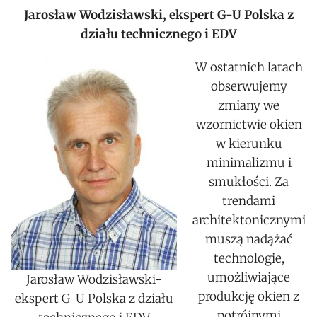
Jarosław Wodzisławski, ekspert G-U Polska z
działu technicznego i EDV
W ostatnich latach
obserwujemy
zmiany we
wzornictwie okien
w kierunku
minimalizmu i
smukłości. Za
trendami
architektonicznymi
muszą nadążać
technologie,
umożliwiające
Jarosław Wodzisławski-
produkcję okien z
ekspert G-U Polska z działu
potrójnymi