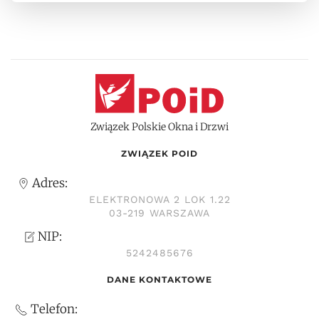
Związek Polskie Okna i Drzwi
ZWIĄZEK POID
Adres:
ELEKTRONOWA 2 LOK 1.22
03-219 WARSZAWA
NIP:
5242485676
DANE KONTAKTOWE
Telefon: