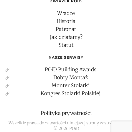
ZWIĄZEK POID
Władze
Historia
Patronat
Jak działamy?
Statut
NASZE SERWISY
POiD Building Awards
Dobry Montaż
Monter Stolarki
Kongres Stolarki Polskiej
Polityka prywatności
Wszelkie prawa do zawartości niniejszej strony zastrzeżone
©
2026
POiD