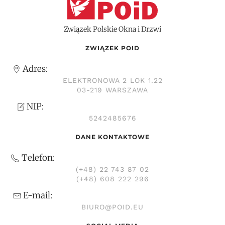
Związek Polskie Okna i Drzwi
ZWIĄZEK POID
Adres:
ELEKTRONOWA 2 LOK 1.22
03-219 WARSZAWA
NIP:
5242485676
DANE KONTAKTOWE
Telefon:
(+48) 22 743 87 02
(+48) 608 222 296
E-mail:
BIURO@POID.EU