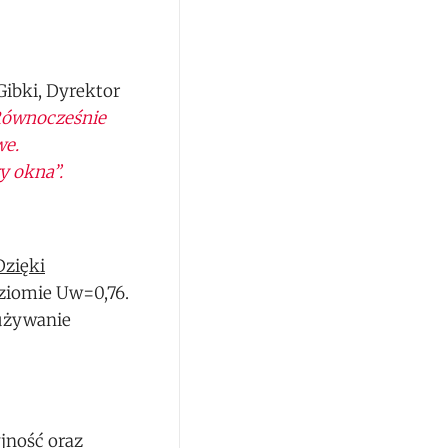
ibki, Dyrektor
 Równocześnie
we.
y okna”.
Dzięki
ziomie Uw=0,76.
używanie
jność oraz