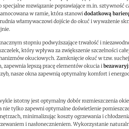
specjalne rozwiązanie poprawiające m.in. sztywność ca
 zamocowana w ramie, która stanowi
dodatkową barier
trudnia włamywaczowi dojście do okuć i wyważenie skrz
jnie.
nacznym stopniu podwyższające trwałość i niezawodn
czelek, który wpływa za zwiększenie szczelności całej
hanizmów okuciowych. Zamknięcie okuć w tzw. suche
, zapewnia lepszą pracę elementów okucia i
bezawaryj
 i szyb, nasze okna zapewnią optymalny komfort i energ
ykle istotny jest optymalny dobór rozmieszczenia ok
a nie tylko zapewni optymalne doświetlenie pomieszcze
rzach, minimalizując koszty ogrzewania i chłodzenia,
ewaniem i nasłonecznieniem. Wykorzystanie naturalne