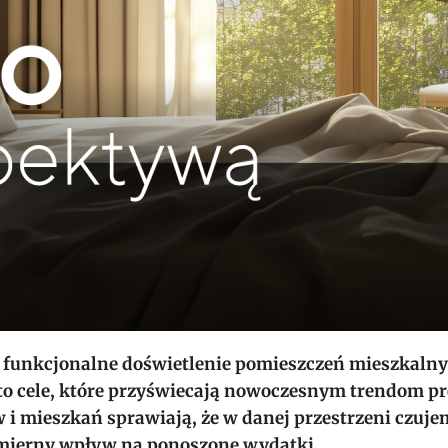
 funkcjonalne doświetlenie pomieszczeń mieszkalny
to cele, które przyświecają nowoczesnym trendom 
 i mieszkań sprawiają, że w danej przestrzeni czujem
ymierny wpływ na ponoszone wydatki.