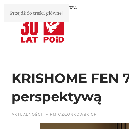
Związek Polskie Okna i Drzwi
Przejdź do treści głównej
KRISHOME FEN 7
perspektywą
AKTUALNOŚCI
,
FIRM CZŁONKOWSKICH