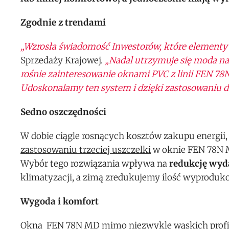
Zgodnie z trendami
„Wzrosła świadomość Inwestorów, które element
Sprzedaży Krajowej.
„Nadal utrzymuje się moda na
rośnie zainteresowanie oknami PVC z linii FEN 7
Udoskonalamy ten system i dzięki zastosowaniu d
Sedno oszczędności
W dobie ciągle rosnących kosztów zakupu energii,
zastosowaniu trzeciej uszczelki
w oknie FEN 78N M
Wybór tego rozwiązania wpływa na
redukcję wy
klimatyzacji, a zimą zredukujemy ilość wyproduk
Wygoda i komfort
Okna FEN 78N MD mimo niezwykle wąskich profili,