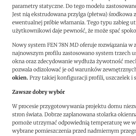
parametry statyczne. Do tego modelu zastosowano 
Jest nią ekstrudowana przylga (płetwa) środkowa
ewentualnej próbie włamania. Tego typu zabieg u
użytkownikowi daje pewność, że może spać spoko
Nowy system FEN 78N MD oferuje rozwiązania w z
najnowszym profilu zastosowano system trzech usz
okna oraz zdecydowanie wydłuża żywotność mec
pozwala odizolować je od warunków zewnętrznych
okien.
Przy takiej konfiguracji profili, uszczelek
Zawsze dobry wybór
W procesie przygotowywania projektu domu niezw
stron świata. Dobrze zaplanowana stolarka okienn
pomoże utrzymać odpowiednią temperaturę we wnęt
wybrane pomieszczenia przed nadmiernym przegrz