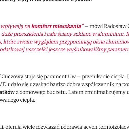
y wpływają na
komfort mieszkania
”
– mówi Radosław G
 duże przeszklenia i całe ściany szklane w aluminium.
8N, które swoim wyglądem przypominają okna aluminio
odatkowej uszczelki jeszcze wyśrubowaliśmy parametr
 kluczowy staje się parament Uw – przenikanie ciepła.
D udało się uzyskać bardzo dobry współczynnik na po
datków
z domowego budżetu. Latem zminimalizujemy 
owanego ciepła.
 oferują wiele rozwiązań poprawiających termoizolacy