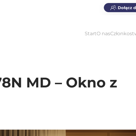
Dołącz 
Start
O nas
Członkost
8N MD – Okno z