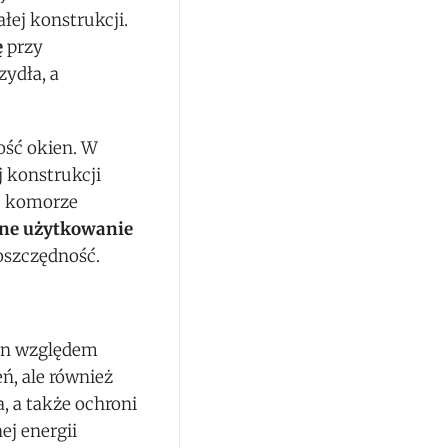
łej konstrukcji.
ę
przy
ydła, a
ość okien. W
 konstrukcji
j komorze
ne użytkowanie
ooszczędność.
ien względem
ń, ale również
 a także ochroni
j energii