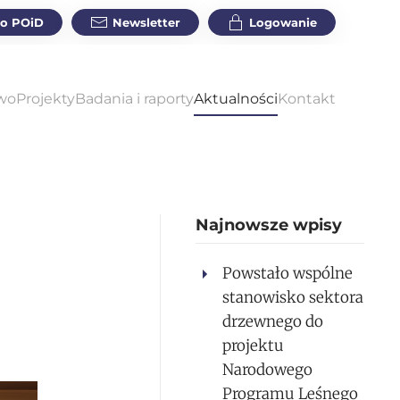
do POiD
Newsletter
Logowanie
wo
Projekty
Badania i raporty
Aktualności
Kontakt
Najnowsze wpisy
Powstało wspólne
stanowisko sektora
drzewnego do
projektu
Narodowego
Programu Leśnego