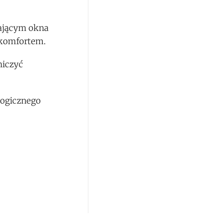
nającym okna
 komfortem.
niczyć
ogicznego