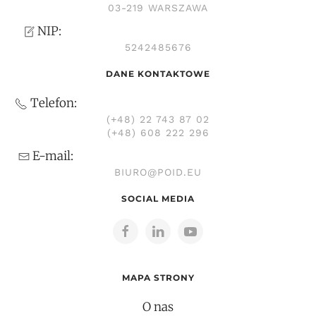
03-219 WARSZAWA
NIP:
5242485676
DANE KONTAKTOWE
Telefon:
(+48) 22 743 87 02
(+48) 608 222 296
E-mail:
BIURO@POID.EU
SOCIAL MEDIA
MAPA STRONY
O nas