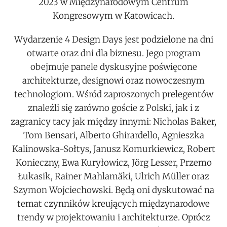
2023 w Międzynarodowym Centrum
Kongresowym w Katowicach.
Wydarzenie 4 Design Days jest podzielone na dni
otwarte oraz dni dla biznesu. Jego program
obejmuje panele dyskusyjne poświęcone
architekturze, designowi oraz nowoczesnym
technologiom. Wśród zaproszonych prelegentów
znaleźli się zarówno goście z Polski, jak i z
zagranicy tacy jak między innymi: Nicholas Baker,
Tom Bensari, Alberto Ghirardello, Agnieszka
Kalinowska-Sołtys, Janusz Komurkiewicz, Robert
Konieczny, Ewa Kuryłowicz, Jörg Lesser, Przemo
Łukasik, Rainer Mahlamäki, Ulrich Müller oraz
Szymon Wojciechowski. Będą oni dyskutować na
temat czynników kreujących międzynarodowe
trendy w projektowaniu i architekturze. Oprócz