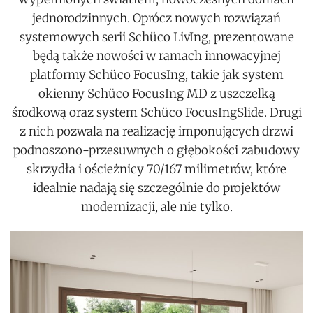
jednorodzinnych. Oprócz nowych rozwiązań
systemowych serii Schüco LivIng, prezentowane
będą także nowości w ramach innowacyjnej
platformy Schüco FocusIng, takie jak system
okienny Schüco FocusIng MD z uszczelką
środkową oraz system Schüco FocusIngSlide. Drugi
z nich pozwala na realizację imponujących drzwi
podnoszono-przesuwnych o głębokości zabudowy
skrzydła i ościeżnicy 70/167 milimetrów, które
idealnie nadają się szczególnie do projektów
modernizacji, ale nie tylko.