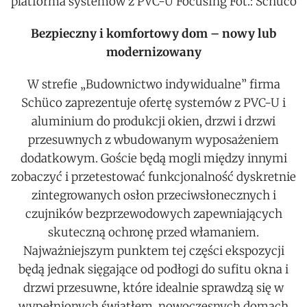
platforma systemów z PVC-U FocusIng Fot.: Schüco
Bezpieczny i komfortowy dom – nowy lub
modernizowany
W strefie „Budownictwo indywidualne” firma
Schüco zaprezentuje ofertę systemów z PVC-U i
aluminium do produkcji okien, drzwi i drzwi
przesuwnych z wbudowanym wyposażeniem
dodatkowym. Goście będą mogli między innymi
zobaczyć i przetestować funkcjonalność dyskretnie
zintegrowanych osłon przeciwsłonecznych i
czujników bezprzewodowych zapewniających
skuteczną ochronę przed włamaniem.
Najważniejszym punktem tej części ekspozycji
będą jednak sięgające od podłogi do sufitu okna i
drzwi przesuwne, które idealnie sprawdzą się w
wypełnionych światłem, nowoczesnych domach