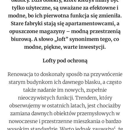
okolicy. Dziś obiekty, które kiedyś miały być
tylko użyteczne, są uważane za efektowne i
modne, bo ich pierwotna funkcja się zmieniła.
Stare fabryki stają się apartamentowcami, a
opuszczone magazyny – modną przestrzenią
biurową. A słowo „loft” synonimem tego, co
modne, piękne, warte inwestycji.
Lofty pod ochroną
Renowacja to doskonały sposób na przywrócenie
starym budynkom ich dawnego blasku, a często
także nadanie im nowych, zupełnie
nieoczywistych funkcji. Trendem, który
obserwujemy w ostatnich latach, jest chociażby
zamiana dawnych obiektów przemysłowych w
nowoczesne i przestrzenne mieszkania o bardzo
wysokim standardzie. Warto jednak zauważyć, że