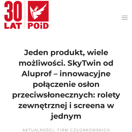
Przejdź do treści głównej
Jeden produkt, wiele
możliwości. SkyTwin od
Aluprof – innowacyjne
połączenie osłon
przeciwsłonecznych: rolety
zewnętrznej i screena w
jednym
AKTUALNOŚCI
,
FIRM CZŁONKOWSKICH