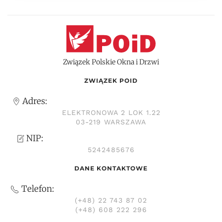
Związek Polskie Okna i Drzwi
ZWIĄZEK POID
Adres:
ELEKTRONOWA 2 LOK 1.22
03-219 WARSZAWA
NIP:
5242485676
DANE KONTAKTOWE
Telefon:
(+48) 22 743 87 02
(+48) 608 222 296