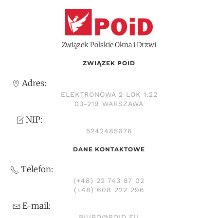
Związek Polskie Okna i Drzwi
ZWIĄZEK POID
Adres:
ELEKTRONOWA 2 LOK 1.22
03-219 WARSZAWA
NIP:
5242485676
DANE KONTAKTOWE
Telefon:
(+48) 22 743 87 02
(+48) 608 222 296
E-mail:
BIURO@POID.EU