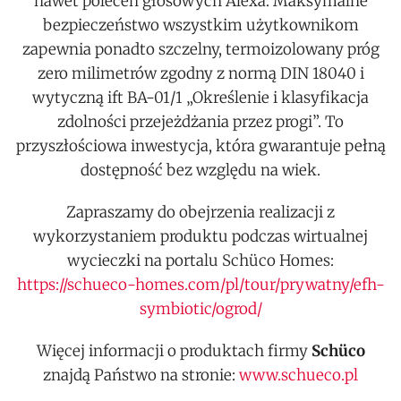
nawet poleceń głosowych Alexa. Maksymalne
bezpieczeństwo wszystkim użytkownikom
zapewnia ponadto szczelny, termoizolowany próg
zero milimetrów zgodny z normą DIN 18040 i
wytyczną ift BA-01/1 „Określenie i klasyfikacja
zdolności przejeżdżania przez progi”. To
przyszłościowa inwestycja, która gwarantuje pełną
dostępność bez względu na wiek.
Zapraszamy do obejrzenia realizacji z
wykorzystaniem produktu podczas wirtualnej
wycieczki na portalu Schüco Homes:
https://schueco-homes.com/pl/tour/prywatny/efh-
symbiotic/ogrod/
Więcej informacji o produktach firmy
Schüco
znajdą Państwo na stronie:
www.schueco.pl