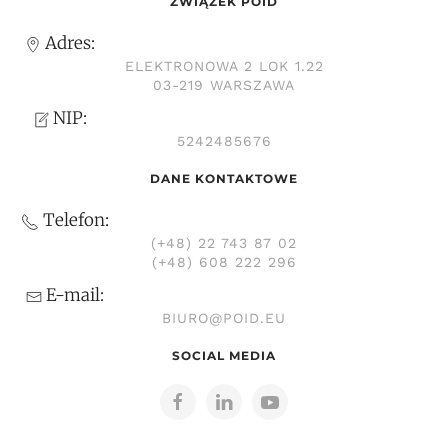
ZWIĄZEK POID
Adres:
ELEKTRONOWA 2 LOK 1.22
03-219 WARSZAWA
NIP:
5242485676
DANE KONTAKTOWE
Telefon:
(+48) 22 743 87 02
(+48) 608 222 296
E-mail:
BIURO@POID.EU
SOCIAL MEDIA