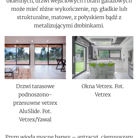
okiennych, drzwi wejściowych i bram garażowych
może mieć różne wykończenie, np. gładkie lub
strukturalne, matowe, z połyskiem bądź z
metalizującymi drobinkami.
Drzwi tarasowe
Okna Vetrex. Fot.
podnoszono-
Vetrex
przesuwne vetrex
AluSlide. Fot.
Vetrex/Yawal
Prym wiodą mocne barwy – antracyt, ciemnoszary