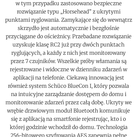
w tym przypadku zastosowano bezpieczne
rozwiązanie typu „Horsehead” z ukrytymi
punktami ryglowania. Zamykające się do wewnątrz
skrzydło jest automatycznie i bezgłośnie
przyciągane do ościeżnicy. Przebadane rozwiązanie
uzyskuje klasę RC2 już przy dwóch punktach
ryglujących, a każdy z nich jest monitorowany
przez 7 czujników. Wszelkie próby włamania są
rejestrowane i widoczne w dzienniku zdarzeń w
aplikacji na telefonie. Ciekawą innowacją jest
również system Schüco BlueCon I, który pozwala
na intuicyjne zarządzanie dostępem do domu i
monitorowanie zdarzeń przez całą dobę. Ukryty we
wrębie drzwiowym moduł Bluetooth komunikuje
się z aplikacją na smartfonie rejestrując, kto i o
której godzinie wchodził do domu. Technologia
256-bitowego szyfrowania AES zapewnia pełne