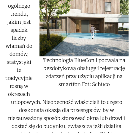
ogólnego
trendu,
jakim jest
spadek
liczby
włamań do
domów,
Technologia BlueCon I pozwala na
statystyki
bezdotykową obsługę i rejestrację
te
zdarzeń przy użyciu aplikacji na
tradycyjnie
smartfon Fot: Schüco
rosną w
okresach
urlopowych. Nieobecność właścicieli to często
doskonała okazja dla przestępców, by w
niezauważony sposób sforsować okna lub drzwi i
dostać się do budynku, zwłaszcza jeśli działka