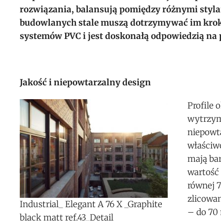
rozwiązania, balansują pomiędzy różnymi styla
budowlanych stale muszą dotrzymywać im kroku
systemów PVC i jest doskonałą odpowiedzią na
Jakość i niepowtarzalny design
Profile
wytrzym
niepowt
właściwo
mają bar
wartość
równej 7
zlicowa
Industrial_ Elegant A 76 X _Graphite
– do 70 
black matt ref.43_Detail