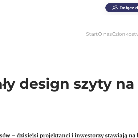
Dołącz 
Start
O nas
Członkost
ły design szyty na
ów – dzisiejsi projektanci i inwestorzy stawiają na