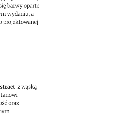
się barwy oparte
ym wydaniu, a
o projektowanej
stract
z wąską
stanowi
ość oraz
lnym