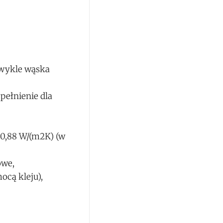
ezwykle wąska
pełnienie dla
 0,88 W/(m2K) (w
owe,
ocą kleju),