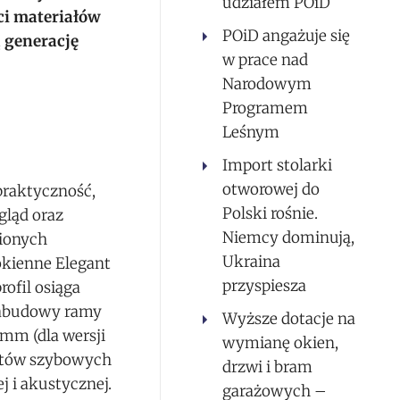
udziałem POiD
ci materiałów
POiD angażuje się
 generację
w prace nad
Narodowym
Programem
Leśnym
Import stolarki
otworowej do
praktyczność,
Polski rośnie.
gląd oraz
Niemcy dominują,
ionych
Ukraina
 okienne Elegant
przyspiesza
ofil osiąga
 zabudowy ramy
Wyższe dotacje na
 mm (dla wersji
wymianę okien,
ietów szybowych
drzwi i bram
j i akustycznej.
garażowych –