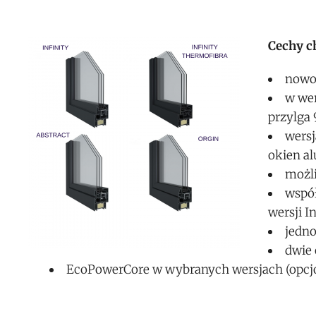
Cechy c
nowo
w wer
przylga 
wersj
okien a
możli
współ
wersji I
jedno
dwie 
EcoPowerCore w wybranych wersjach (opcjo