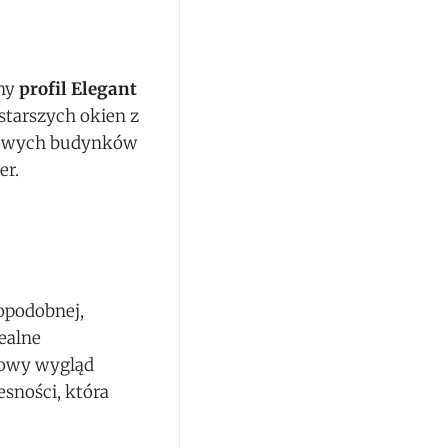
ny
profil Elegant
starszych okien z
b nowych budynków
er.
opodobnej,
ealne
niowy wygląd
esności, która