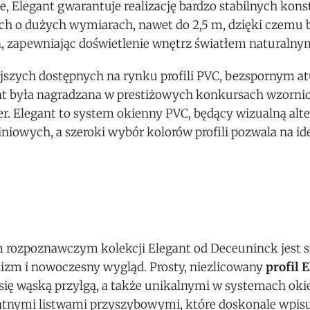
, Elegant gwarantuje realizację bardzo stabilnych kons
ch o dużych wymiarach, nawet do 2,5 m, dzięki czemu
zapewniając doświetlenie wnętrz światłem naturalny
jszych dostępnych na rynku profili PVC, bezspornym atu
ant była nagradzana w prestiżowych konkursach wzorni
r. Elegant to system okienny PVC, będący wizualną alt
iowych, a szeroki wybór kolorów profili pozwala na id
 rozpoznawczym kolekcji Elegant od Deceuninck jest s
izm i nowoczesny wygląd. Prosty, niezlicowany
profil 
 się wąską przylgą, a także unikalnymi w systemach ok
ątnymi listwami przyszybowymi, które doskonale wpisuj