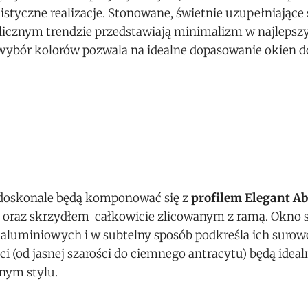
styczne realizacje. Stonowane, świetnie uzupełniające 
licznym trendzie przedstawiają minimalizm w najlepsz
 wybór kolorów pozwala na idealne dopasowanie okien d
, doskonale będą komponować się z
profilem Elegant Ab
 oraz skrzydłem całkowicie zlicowanym z ramą. Okno 
d aluminiowych i w subtelny sposób podkreśla ich surow
i (od jasnej szarości do ciemnego antracytu) będą idea
nym stylu.