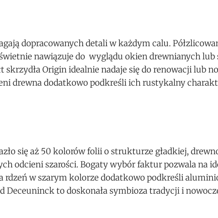
magają dopracowanych detali w każdym calu. Półzlicowa
świetnie nawiązuje do wyglądu okien drewnianych lub 
t skrzydła Origin idealnie nadaje się do renowacji lu
eni drewna dodatkowo podkreśli ich rustykalny charakt
 się aż 50 kolorów folii o strukturze gładkiej, drewn
ych odcieni szarości. Bogaty wybór faktur pozwala na id
i, a rdzeń w szarym kolorze dodatkowo podkreśli alumi
t od Deceuninck to doskonała symbioza tradycji i nowocz