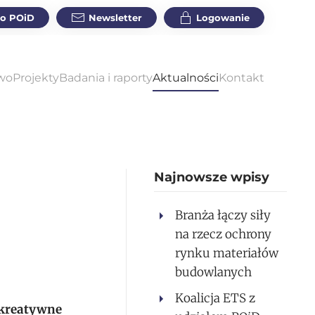
do POiD
Newsletter
Logowanie
wo
Projekty
Badania i raporty
Aktualności
Kontakt
Najnowsze wpisy
Branża łączy siły
na rzecz ochrony
rynku materiałów
budowlanych
Koalicja ETS z
 kreatywne