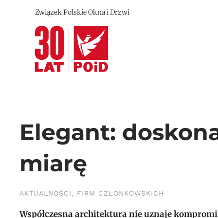
Związek Polskie Okna i Drzwi
Przejdź do treści głównej
Elegant: doskona
miarę
AKTUALNOŚCI
,
FIRM CZŁONKOWSKICH
Współczesna architektura nie uznaje kompromis