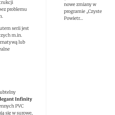
trukcji
nowe zmiany w
 bez problemu
programie „Czyste
m.
Powietr…
tem serii jest
czych m.in.
ernatywą lub
ealne
ubtelny
Elegant Infinity
iennych PVC
ą się w surowe,