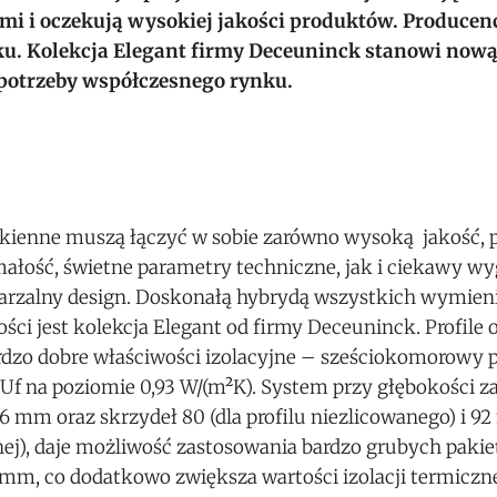
mi i oczekują wysokiej jakości produktów. Producen
. Kolekcja Elegant firmy Deceuninck stanowi nową
 potrzeby współczesnego rynku.
 okienne muszą łączyć w sobie zarówno wysoką jakość, 
ałość, świetne parametry techniczne, jak i ciekawy wy
arzalny design. Doskonałą hybrydą wszystkich wymien
ści jest kolekcja Elegant od firmy Deceuninck. Profile
dzo dobre właściwości izolacyjne – sześciokomorowy pr
 Uf na poziomie 0,93 W/(m²K). System przy głębokości
6 mm oraz skrzydeł 80 (dla profilu niezlicowanego) i 92
nej), daje możliwość zastosowania bardzo grubych pak
mm, co dodatkowo zwiększa wartości izolacji termiczne