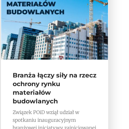
Branża łączy siły na rzecz
ochrony rynku
materiałów
budowlanych
Związek POiD wziął udział w
spotkaniu inauguracyjnym
branżowej inicjatywy zainicjowanej