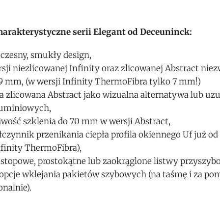
harakterystyczne serii Elegant od Deceuninck:
czesny, smukły design,
sji niezlicowanej Infinity oraz zlicowanej Abstract ni
9 mm, (w wersji Infinity ThermoFibra tylko 7 mm!)
a zlicowana Abstract jako wizualna alternatywa lub uzu
luminiowych,
wość szklenia do 70 mm w wersji Abstract,
czynnik przenikania ciepła profila okiennego Uf już od
nfinity ThermoFibra),
stopowe, prostokątne lub zaokrąglone listwy przyszyb
opcje wklejania pakietów szybowych (na taśmę i za pom
nalnie).