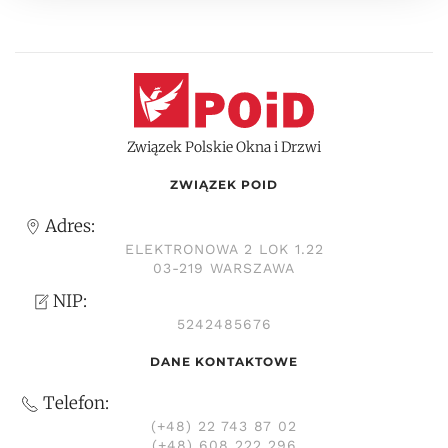
Związek Polskie Okna i Drzwi
ZWIĄZEK POID
Adres:
ELEKTRONOWA 2 LOK 1.22
03-219 WARSZAWA
NIP:
5242485676
DANE KONTAKTOWE
Telefon:
(+48) 22 743 87 02
(+48) 608 222 296