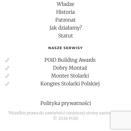
Władze
Historia
Patronat
Jak działamy?
Statut
NASZE SERWISY
POiD Building Awards
Dobry Montaż
Monter Stolarki
Kongres Stolarki Polskiej
Polityka prywatności
Wszelkie prawa do zawartości niniejszej strony zastrzeżone
©
2026
POiD