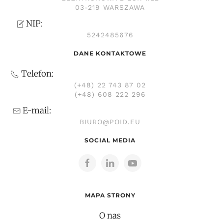
03-219 WARSZAWA
NIP:
5242485676
DANE KONTAKTOWE
Telefon:
(+48) 22 743 87 02
(+48) 608 222 296
E-mail:
BIURO@POID.EU
SOCIAL MEDIA
MAPA STRONY
O nas