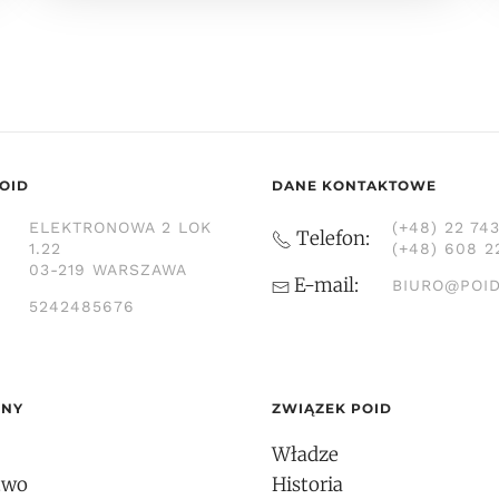
OID
DANE KONTAKTOWE
ELEKTRONOWA 2 LOK
(+48) 22 74
Telefon:
1.22
(+48) 608 2
03-219 WARSZAWA
E-mail:
BIURO@POID
5242485676
ONY
ZWIĄZEK POID
Władze
two
Historia