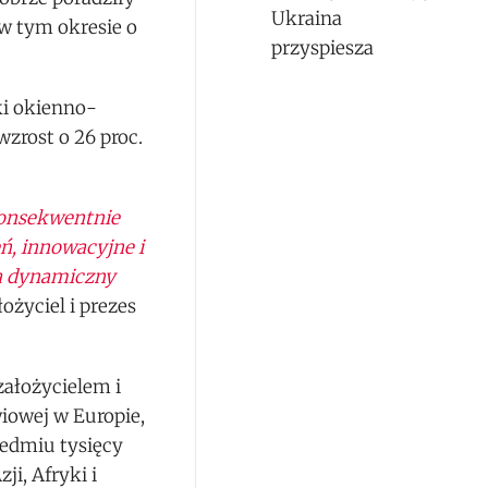
Ukraina
 w tym okresie o
przyspiesza
ki okienno-
zrost o 26 proc.
konsekwentnie
ń, innowacyjne i
a dynamiczny
ożyciel i prezes
ałożycielem i
wiowej w Europie,
iedmiu tysięcy
ji, Afryki i