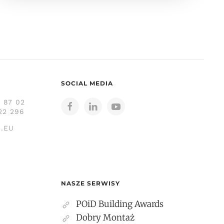
SOCIAL MEDIA
3 87 02
22 296
.EU
NASZE SERWISY
POiD Building Awards
Dobry Montaż