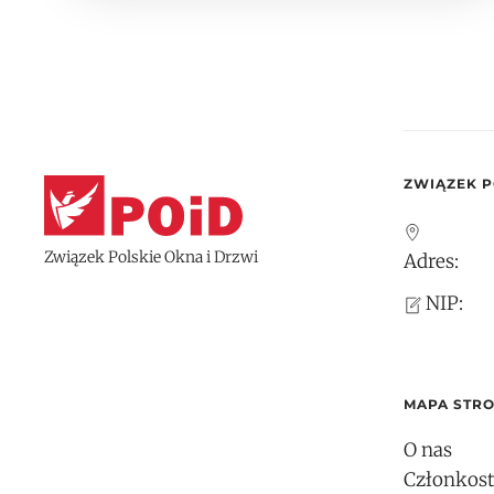
ZWIĄZEK P
Związek Polskie Okna i Drzwi
Adres:
NIP:
MAPA STR
O nas
Członkos