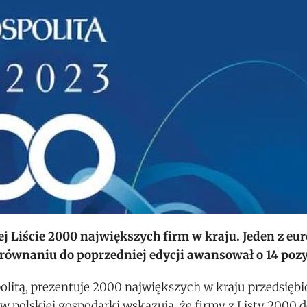
j Liście 2000 największych firm w kraju. Jeden z eu
równaniu do poprzedniej edycji awansował o 14 pozy
litą, prezentuje 2000 największych w kraju przedsiębi
 polskiej gospodarki wskazują, że firmy z Listy 2000 d