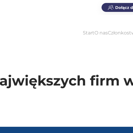
Dołącz 
Start
O nas
Członkost
jwiększych firm 