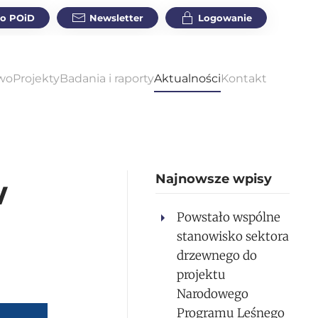
do POiD
Newsletter
Logowanie
wo
Projekty
Badania i raporty
Aktualności
Kontakt
Najnowsze wpisy
w
Powstało wspólne
stanowisko sektora
drzewnego do
projektu
Narodowego
Programu Leśnego