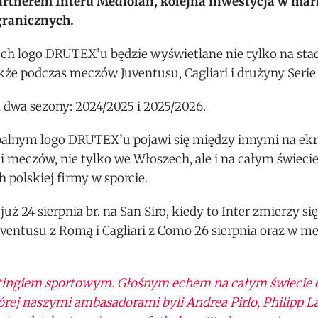
artnerem Interu Mediolan, kolejna inwestycja w ma
granicznych.
 logo DRUTEX’u będzie wyświetlane nie tylko na stadi
że podczas meczów Juventusu, Cagliari i drużyny Serie
dwa sezony: 2024/2025 i 2025/2026.
alnym logo DRUTEX’u pojawi się między innymi na ekr
eczów, nie tylko we Włoszech, ale i na całym świecie. 
polskiej firmy w sporcie.
ż 24 sierpnia br. na San Siro, kiedy to Inter zmierzy się
ventusu z Romą i Cagliari z Como 26 sierpnia oraz w m
etingiem sportowym. Głośnym echem na całym świecie o
ej naszymi ambasadorami byli Andrea Pirlo, Philipp L