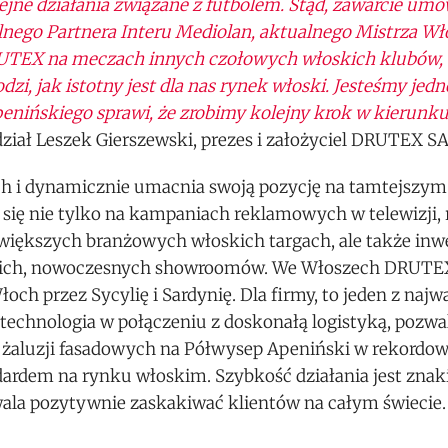
ejne działania związane z futbolem. Stąd, zawarcie um
jalnego Partnera Interu Mediolan, aktualnego Mistrza Wł
 DRUTEX na meczach innych czołowych włoskich klubów,
zi, jak istotny jest dla nas rynek włoski. Jesteśmy jed
penińskiego sprawi, że zrobimy kolejny krok w kierunk
iał Leszek Gierszewski, prezes i założyciel DRUTEX SA
ch i dynamicznie umacnia swoją pozycję na tamtejszym
się nie tylko na kampaniach reklamowych w telewizji, r
jwiększych branżowych włoskich targach, ale także in
skich, nowoczesnych showroomów. We Włoszech DRUTEX 
h przez Sycylię i Sardynię. Dla firmy, to jeden z najw
chnologia w połączeniu z doskonałą logistyką, pozwal
y żaluzji fasadowych na Półwysep Apeniński w rekordow
ndardem na rynku włoskim. Szybkość działania jest zna
la pozytywnie zaskakiwać klientów na całym świecie.