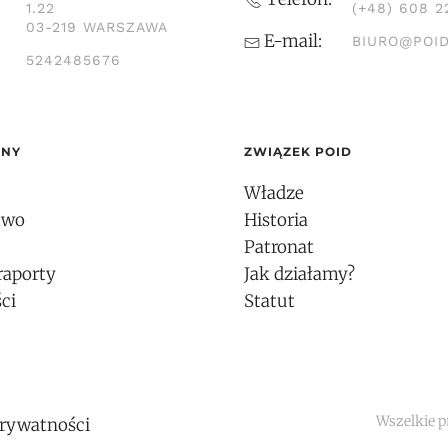
1.22
(+48) 608 2
03-219 WARSZAWA
E-mail:
BIURO@POID
5242485676
ONY
ZWIĄZEK POID
Władze
two
Historia
Patronat
raporty
Jak działamy?
ci
Statut
Wszelkie p
prywatności