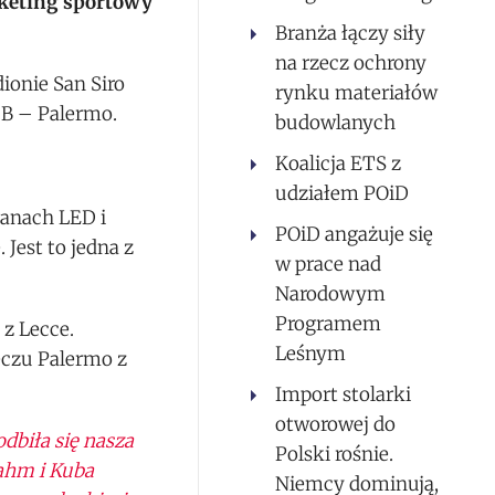
rketing sportowy
Branża łączy siły
na rzecz ochrony
onie San Siro
rynku materiałów
 B – Palermo.
budowlanych
Koalicja ETS z
udziałem POiD
anach LED i
POiD angażuje się
Jest to jedna z
w prace nad
Narodowym
Programem
 z Lecce.
Leśnym
eczu Palermo z
Import stolarki
otworowej do
dbiła się nasza
Polski rośnie.
ahm i Kuba
Niemcy dominują,