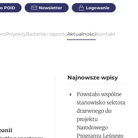
do POiD
Newsletter
Logowanie
wo
Projekty
Badania i raporty
Aktualności
Kontakt
Najnowsze wpisy
Powstało wspólne
stanowisko sektora
drzewnego do
projektu
Narodowego
panii
Programu Leśnego