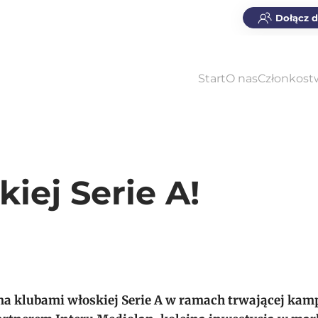
Dołącz 
Start
O nas
Członkost
iej Serie A!
 klubami włoskiej Serie A w ramach trwającej kam