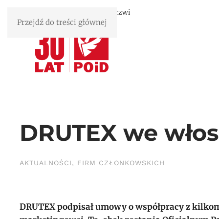
Związek Polskie Okna i Drzwi
Przejdź do treści głównej
DRUTEX we włosk
AKTUALNOŚCI
,
FIRM CZŁONKOWSKICH
DRUTEX podpisał umowy o współpracy z kilkoma