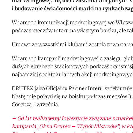
marketingowej. To, obok zostania Oficjalnym P
i budowanie świadomości marki na rynkach za
W ramach komunikacji marketingowej we Włoszech
podczas meczów Interu na własnym boisku, ale tak
Umowa ze wszystkimi klubami została zawarta na 
W ramach kampanii marketingowej o zasięgu glob
dużych ekranach stadionowych podczas transmisji m
najbardziej spektakularnych akcji marketingowych 
DRUTEX jako Oficjalny Partner Interu zadebiutuje ju
Następnie pojawi się na boisku podczas meczów Ju
Cosenzą 1 września.
– Od lat realizujemy inwestycje związane z mark
kampania „Okna Drutex – Wybór Mistrzów”, w któr