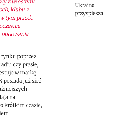
owy z włoskimi
Ukraina
och, klubu z
przyspiesza
 w tym przede
nocześnie
u budowania
.
 rynku poprzez
adiu czy prasie,
westuje w markę
posiada już sieć
ażniejszych
ają na
o krótkim czasie,
kiem