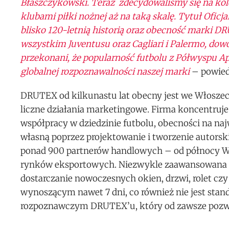
Błaszczykowski. Teraz zdecydowaliśmy się na kol
klubami piłki nożnej aż na taką skalę. Tytuł Ofic
blisko 120-letnią historią oraz obecność marki
wszystkim Juventusu oraz Cagliari i Palermo, dowod
przekonani, że popularność futbolu z Półwyspu A
globalnej rozpoznawalności naszej marki
– powiedz
DRUTEX od kilkunastu lat obecny jest we Włosze
liczne działania marketingowe. Firma koncentruje 
współpracy w dziedzinie futbolu, obecności na na
własną poprzez projektowanie i tworzenie autor
ponad 900 partnerów handlowych – od północy Włoc
rynków eksportowych. Niezwykle zaawansowana te
dostarczanie nowoczesnych okien, drzwi, rolet cz
wynoszącym nawet 7 dni, co również nie jest sta
rozpoznawczym DRUTEX’u, który od zawsze pozwa