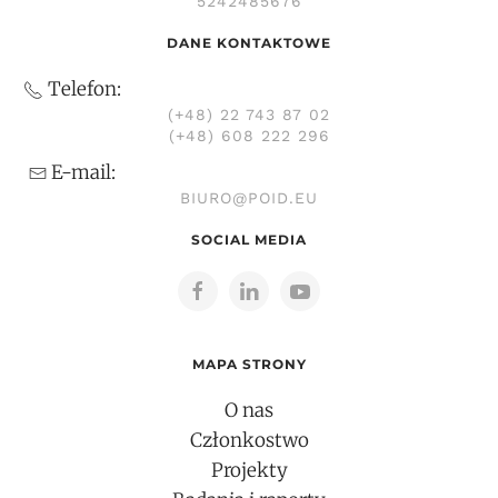
5242485676
DANE KONTAKTOWE
Telefon:
(+48) 22 743 87 02
(+48) 608 222 296
E-mail:
BIURO@POID.EU
SOCIAL MEDIA
MAPA STRONY
O nas
Członkostwo
Projekty