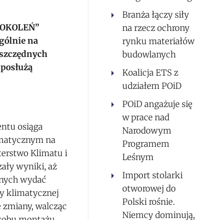
Branża łączy siły
 POKOLEŃ”
na rzecz ochrony
gólnie na
rynku materiałów
oszczędnych
budowlanych
 posłużą
Koalicja ETS z
udziałem POiD
POiD angażuje się
w prace nad
ntu osiąga
Narodowym
limatycznym na
Programem
terstwo Klimatu i
Leśnym
ały wyniki, aż
Import stolarki
onnych wydać
otworowej do
fy klimatycznej
Polski rośnie.
e zmiany, walcząc
Niemcy dominują,
osobu montażu