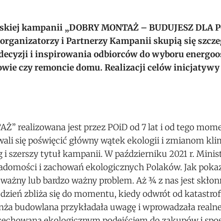
polskiej kampanii „DOBRY MONTAŻ – BUDUJESZ DLA
 organizatorzy i Partnerzy Kampanii skupią się szcze
ecyzji i inspirowania odbiorców do wyboru energo
ie czy remoncie domu. Realizacji celów inicjatywy
 realizowana jest przez POiD od 7 lat i od tego mome
wali się poświęcić główny wątek ekologii i zmianom k
g i szerszy tytuł kampanii. W październiku 2021 r. Minis
adomości i zachowań ekologicznych Polaków. Jak pokaz
 ważny lub bardzo ważny problem. Aż ¾ z nas jest skł
a dzień zbliża się do momentu, kiedy odwrót od katastro
ranża budowlana przykładała uwagę i wprowadzała realn
nacechowana ekologicznym podejściem do zakupów i sp