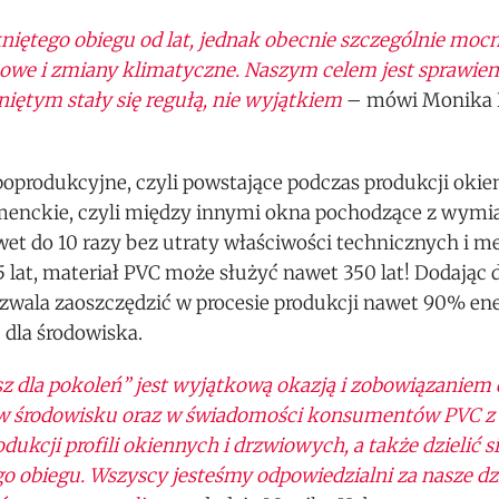
ętego obiegu od lat, jednak obecnie szczególnie mocn
we i zmiany klimatyczne. Naszym celem jest sprawien
ętym stały się regułą, nie wyjątkiem
– mówi Monika 
rodukcyjne, czyli powstające podczas produkcji okien
enckie, czyli między innymi okna pochodzące z wymian 
et do 10 razy bez utraty właściwości technicznych i m
at, materiał PVC może służyć nawet 350 lat! Dodając d
zwala zaoszczędzić w procesie produkcji nawet 90% ene
dla środowiska.
 dla pokoleń” jest wyjątkową okazją i zobowiązaniem 
ć w środowisku oraz w świadomości konsumentów PVC z 
ukcji profili okiennych i drzwiowych, a także dzielić si
 obiegu. Wszyscy jesteśmy odpowiedzialni za nasze dz