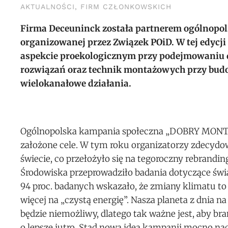
AKTUALNOŚCI
,
FIRM CZŁONKOWSKICH
Firma Deceuninck została partnerem ogólno
organizowanej przez Związek POiD. W tej edycji
aspekcie proekologicznym przy podejmowaniu d
rozwiązań oraz technik montażowych przy budow
wielokanałowe działania.
Ogólnopolska kampania społeczna „DOBRY MONTAŻ”
założone cele. W tym roku organizatorzy zdecydo
świecie, co przełożyło się na tegoroczny rebrandin
Środowiska przeprowadziło badania dotyczące świ
94 proc. badanych wskazało, że zmiany klimatu to
więcej na „czystą energię”. Nasza planeta z dnia n
będzie niemożliwy, dlatego tak ważne jest, aby b
o lepsze jutro. Stąd nowa idea kampanii mocno 