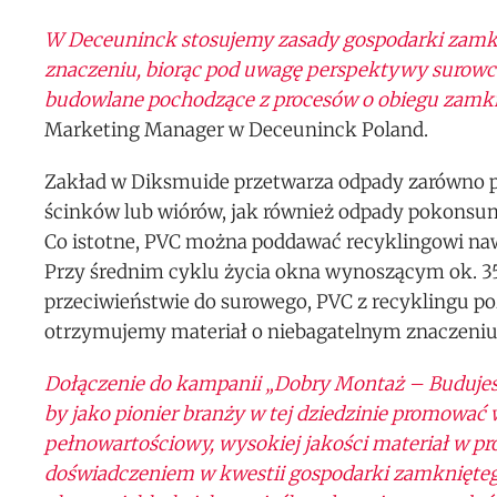
W Deceuninck stosujemy zasady gospodarki zamkni
znaczeniu, biorąc pod uwagę perspektywy surowco
budowlane pochodzące z procesów o obiegu zamkni
Marketing Manager w Deceuninck Poland.
Zakład w Diksmuide przetwarza odpady zarówno pop
ścinków lub wiórów, jak również odpady pokonsum
Co istotne, PVC można poddawać recyklingowi naw
Przy średnim cyklu życia okna wynoszącym ok. 35 l
przeciwieństwie do surowego, PVC z recyklingu po
otrzymujemy materiał o niebagatelnym znaczeniu 
Dołączenie do kampanii „Dobry Montaż – Budujesz
by jako pionier branży w tej dziedzinie promowa
pełnowartościowy, wysokiej jakości materiał w prod
doświadczeniem w kwestii gospodarki zamkniętego