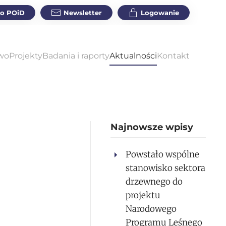
do POiD
Newsletter
Logowanie
wo
Projekty
Badania i raporty
Aktualności
Kontakt
Najnowsze wpisy
Powstało wspólne
stanowisko sektora
drzewnego do
projektu
Narodowego
Programu Leśnego