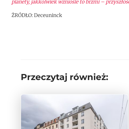
planety, jakkolwiek wzniośle to brzmi – przyszłość
ŻRÓDŁO: Deceuninck
Przeczytaj również: