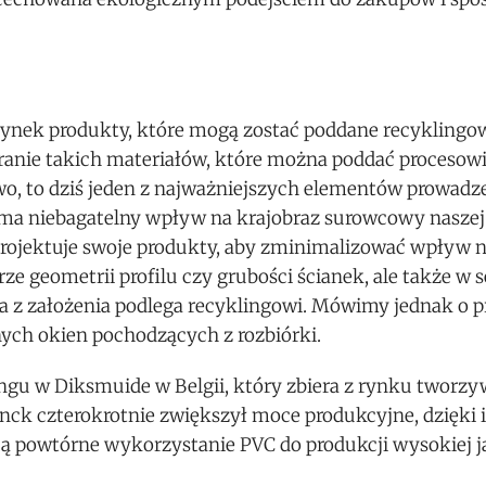
nek produkty, które mogą zostać poddane recyklingowi
anie takich materiałów, które można poddać procesow
o, to dziś jeden z najważniejszych elementów prowadze
 ma niebagatelny wpływ na krajobraz surowcowy naszej
rojektuje swoje produkty, aby zminimalizować wpływ n
e geometrii profilu czy grubości ścianek, ale także w s
a z założenia podlega recyklingowi. Mówimy jednak o p
ch okien pochodzących z rozbiórki.
gu w Diksmuide w Belgii, który zbiera z rynku tworzy
nck czterokrotnie zwiększył moce produkcyjne, dzięki
ą powtórne wykorzystanie PVC do produkcji wysokiej jak