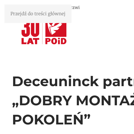
Związek Polskie Okna i Drzwi
Przejdź do treści głównej
Deceuninck par
„DOBRY MONTAŻ
POKOLEŃ”