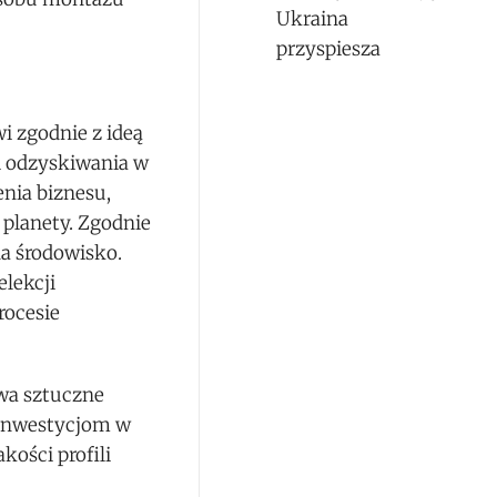
Ukraina
przyspiesza
 zgodnie z ideą
i odzyskiwania w
nia biznesu,
 planety. Zgodnie
a środowisko.
elekcji
rocesie
wa sztuczne
 inwestycjom w
ości profili