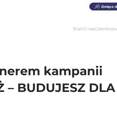
Dołącz 
Start
O nas
Członkost
tnerem kampanii
 – BUDUJESZ DLA