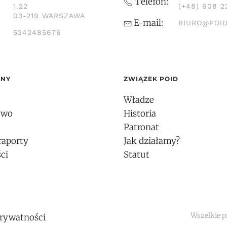
Telefon:
1.22
(+48) 608 2
03-219 WARSZAWA
E-mail:
BIURO@POID
5242485676
ONY
ZWIĄZEK POID
Władze
two
Historia
Patronat
raporty
Jak działamy?
ci
Statut
Wszelkie p
prywatności