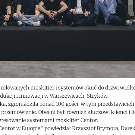
ci rolowanych moskitier i systemów okuć do drzwi wie
dukcji i Innowacji w Warszewicach, Stryków.
ika, zgromadziła ponad 100 gości, w tym przedstawicieli
przemówienie. Obecni byli również kluczowi klienci i l
teresowanie systemami moskitier Centor.
 Centor w Europie,” powiedział Krzysztof Brymora, Dyre