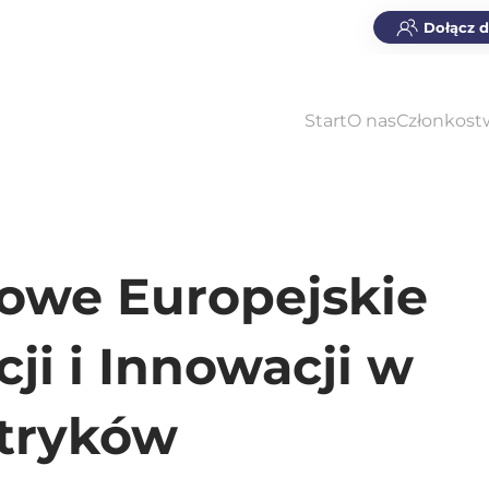
Dołącz 
Start
O nas
Członkost
nowe Europejskie
i i Innowacji w
tryków