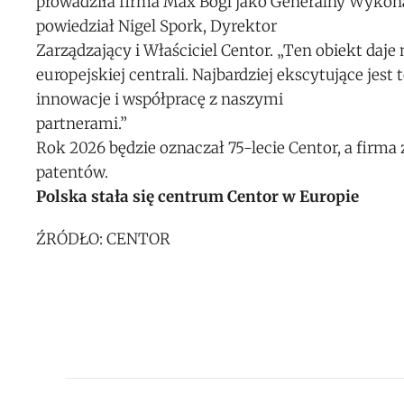
prowadziła firma Max Bögl jako Generalny Wykonaw
powiedział Nigel Spork, Dyrektor
Zarządzający i Właściciel Centor. „Ten obiekt daj
europejskiej centrali. Najbardziej ekscytujące jes
innowacje i współpracę z naszymi
partnerami.”
Rok 2026 będzie oznaczał 75-lecie Centor, a firma
patentów.
Polska stała się centrum Centor w Europie
ŹRÓDŁO: CENTOR