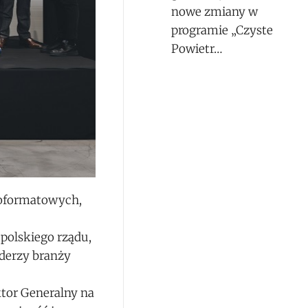
nowe zmiany w
programie „Czyste
Powietr…
lkoformatowych,
 polskiego rządu,
iderzy branży
ktor Generalny na