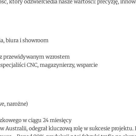
ć, który odzwierciedla nasze wartości: precyzję, innow
a, biura i showroom
 z przewidywanym wzrostem
specjaliści CNC, magazynierzy, wsparcie
e, narożne)
szkowego w ciągu 24 miesięcy
 w Australii, odegrał kluczową rolę w sukcesie projektu