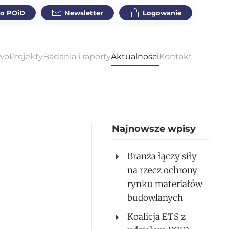
do POiD
Newsletter
Logowanie
wo
Projekty
Badania i raporty
Aktualności
Kontakt
Najnowsze wpisy
Branża łączy siły
na rzecz ochrony
rynku materiałów
budowlanych
Koalicja ETS z