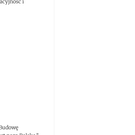
acyjność i
. Budowę