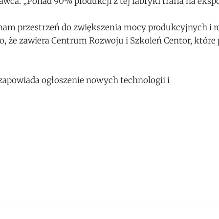
ca. „Ponad 90% produkcji z tej fabryki trafia na ekspo
e nam przestrzeń do zwiększenia mocy produkcyjnych i 
t to, że zawiera Centrum Rozwoju i Szkoleń Centor, które
 zapowiada ogłoszenie nowych technologii i