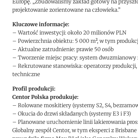
Europę. „Zbudowaliśmy zakład gotowy na przyszłoś
projektowanie zorientowane na człowieka.”
Kluczowe informacje:
– Wartość inwestycji: około 20 milionów PLN
– Powierzchnia obiektu: 5 000 m², w tym produkcj
– Aktualne zatrudnienie: prawie 50 osób
– Tworzenie miejsc pracy: system dwuzmianowy
– Rekrutowane stanowiska: operatorzy produkcji, 
techniczne
Profil produkcji:
Centor Polska produkuje:
– Rolowane moskitiery (systemy S2, S4, bezramow
– Okucia do drzwi składanych (systemy E3 i F3)
– Planowane uruchomienie linii lakierowania pro
Globalny zespół Centor, w tym eksperci z Brisbane