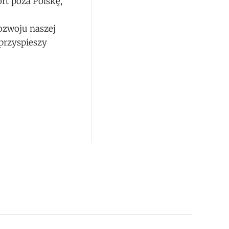
rt poza Polskę,”
rozwoju naszej
 przyspieszy