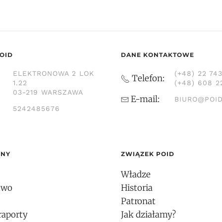
OID
DANE KONTAKTOWE
ELEKTRONOWA 2 LOK
(+48) 22 74
Telefon:
1.22
(+48) 608 2
03-219 WARSZAWA
E-mail:
BIURO@POID
5242485676
ONY
ZWIĄZEK POID
Władze
two
Historia
Patronat
raporty
Jak działamy?