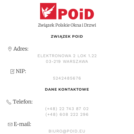
Związek Polskie Okna i Drzwi
ZWIĄZEK POID
Adres:
ELEKTRONOWA 2 LOK 1.22
03-219 WARSZAWA
NIP:
5242485676
DANE KONTAKTOWE
Telefon:
(+48) 22 743 87 02
(+48) 608 222 296
E-mail:
BIURO@POID.EU