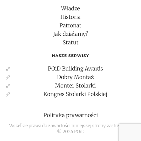
Władze
Historia
Patronat
Jak działamy?
Statut
NASZE SERWISY
POiD Building Awards
Dobry Montaż
Monter Stolarki
Kongres Stolarki Polskiej
Polityka prywatności
Wszelkie prawa do zawartości niniejszej strony zastrzeżone
©
2026
POiD