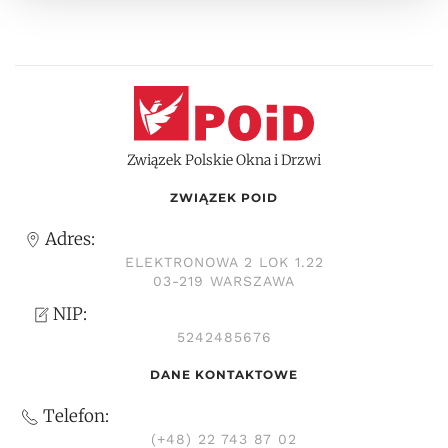
Związek Polskie Okna i Drzwi
ZWIĄZEK POID
Adres:
ELEKTRONOWA 2 LOK 1.22
03-219 WARSZAWA
NIP:
5242485676
DANE KONTAKTOWE
Telefon:
(+48) 22 743 87 02