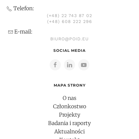
Telefon:
(+48) 22 743 87 02
(+48) 608 222 296
E-mail:
BIURO@POID.EU
SOCIAL MEDIA
MAPA STRONY
O nas
Członkostwo
Projekty
Badania i raporty
Aktualności