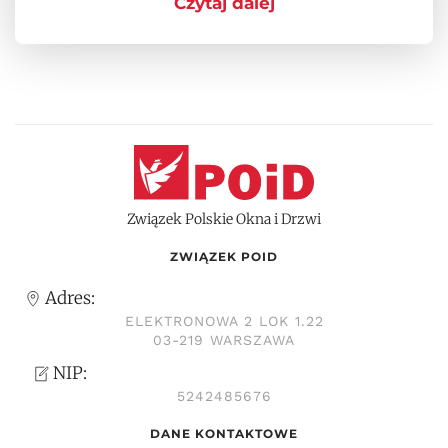
Czytaj dalej
Związek Polskie Okna i Drzwi
ZWIĄZEK POID
Adres:
ELEKTRONOWA 2 LOK 1.22
03-219 WARSZAWA
NIP:
5242485676
DANE KONTAKTOWE