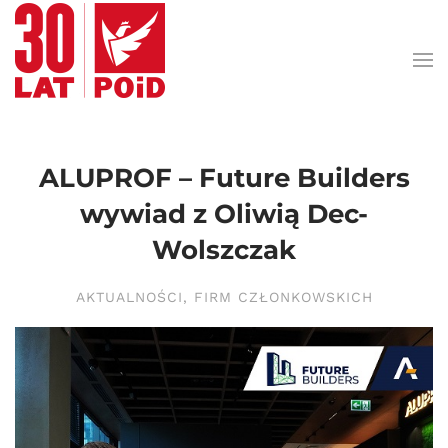
Przejdź do treści głównej
ALUPROF – Future Builders
wywiad z Oliwią Dec-
Wolszczak
AKTUALNOŚCI
,
FIRM CZŁONKOWSKICH